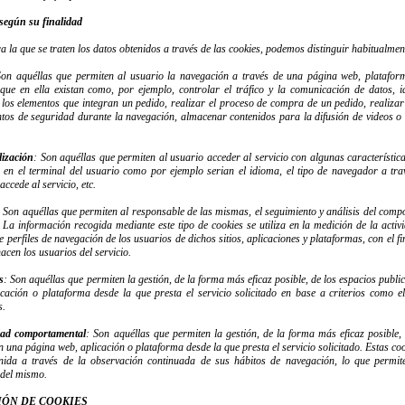
 según su finalidad
a la que se traten los datos obtenidos a través de las cookies, podemos distinguir habitualment
Son aquéllas que permiten al usuario la navegación a través de una página web, plataforma 
que en ella existan como, por ejemplo, controlar el tráfico y la comunicación de datos, id
 los elementos que integran un pedido, realizar el proceso de compra de un pedido, realizar 
entos de seguridad durante la navegación, almacenar contenidos para la difusión de videos o
lización
: Son aquéllas que permiten al usuario acceder al servicio con algunas característic
s en el terminal del usuario como por ejemplo serian el idioma, el tipo de navegador a trav
ccede al servicio, etc.
: Son aquéllas que permiten al responsable de las mismas, el seguimiento y análisis del compo
 La información recogida mediante este tipo de cookies se utiliza en la medición de la activ
 perfiles de navegación de los usuarios de dichos sitios, aplicaciones y plataformas, con el fi
acen los usuarios del servicio.
s
: Son aquéllas que permiten la gestión, de la forma más eficaz posible, de los espacios public
cación o plataforma desde la que presta el servicio solicitado en base a criterios como el
s.
dad comportamental
: Son aquéllas que permiten la gestión, de la forma más eficaz posible, 
en una página web, aplicación o plataforma desde la que presta el servicio solicitado. Estas
nida a través de la observación continuada de sus hábitos de navegación, lo que permite
 del mismo.
IÓN DE COOKIES