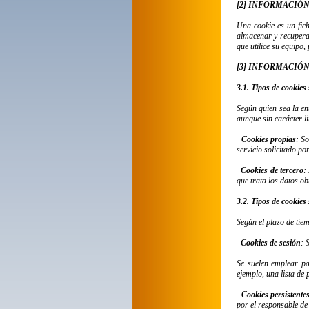
[2] INFORMACIÓN
Una cookie es un fic
almacenar y recuperar
que utilice su equipo,
[3] INFORMACIÓN
3.1. Tipos de cookies
Según quien sea la en
aunque sin carácter li
Cookies propias
: S
servicio solicitado po
Cookies de tercero
:
que trata los datos ob
3.2. Tipos de cookies
Según el plazo de tie
Cookies de sesión
: 
Se suelen emplear pa
ejemplo, una lista de
Cookies persistente
por el responsable de