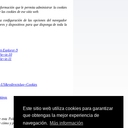
nformación que le permita administrar la cookies
las cookies de ese sitio web.
 la configuración de las opciones del navegador
dores y dispositivos para que disponga de toda la
et-Explorer-9
#ie=
ie-10
#ie=
ie-11
en-US&
redirectslug=Cookies
ttings
Este sitio web utiliza cookies para garantizar
que obtengas la mejor experiencia de
 esta Política de Cookies en nuestro website, le
navegación.
Más información
 cómo y para qué usamos las cookies.