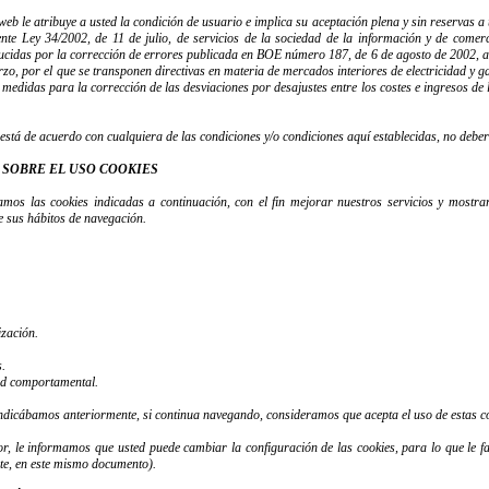
 web le atribuye a usted la condición de usuario e implica su aceptación plena y sin reservas a 
nte Ley 34/2002, de 11 de julio, de servicios de la sociedad de la información y de comerc
ucidas por la corrección de errores publicada en BOE número 187, de 6 de agosto de 2002, a
zo, por el que se transponen directivas en materia de mercados interiores de electricidad y g
medidas para la corrección de las desviaciones por desajustes entre los costes e ingresos de 
 está de acuerdo con cualquiera de las condiciones y/o condiciones aquí establecidas, no deber
 SOBRE EL USO COOKIES
zamos las cookies indicadas a continuación, con el fin mejorar nuestros servicios y mostra
de sus hábitos de navegación.
.
ización.
s.
ad comportamental.
indicábamos anteriormente, si continua navegando, consideramos que acepta el uso de estas c
or, le informamos que usted puede cambiar la configuración de las cookies, para lo que le f
te, en este mismo documento).