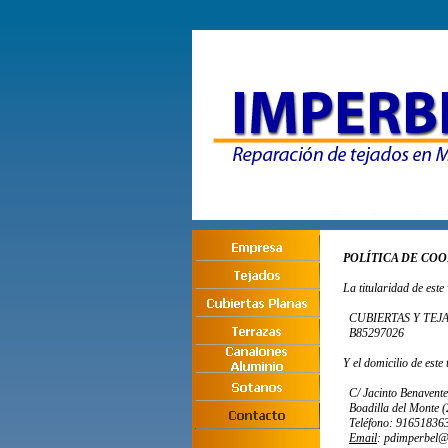
POLÍTICA DE COO
La titularidad de est
CUBIERTAS Y TEJA
B85297026
Y el domicilio de este 
C/ Jacinto Benavente
Boadilla del Monte
(
Teléfono:
916518363
Email
: pdimperbel
@