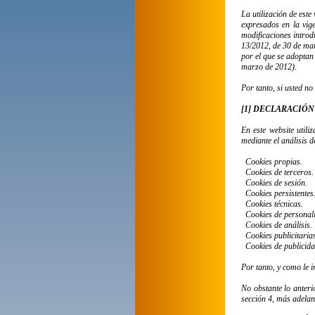
La utilización de este
expresados en la vige
modificaciones introd
13/2012, de 30 de mar
por el que se adoptan 
marzo de 2012).
Por tanto, si usted no
[1] DECLARACIÓN
En este website utili
mediante el análisis 
Cookies propias.
Cookies de terceros.
Cookies de sesión.
Cookies persistentes
Cookies técnicas.
Cookies de personal
Cookies de análisis.
Cookies publicitaria
Cookies de publicid
Por tanto, y como le 
No obstante lo anteri
sección 4, más adelan