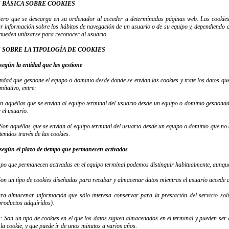
 BÁSICA SOBRE COOKIES
hero que se descarga en su ordenador al acceder a determinadas páginas web. Las cookies
 información sobre los hábitos de navegación de un usuario o de su equipo y, dependiendo d
 pueden utilizarse para reconocer al usuario.
 SOBRE LA TIPOLOGÍA DE COOKIES
 según la entidad que las gestione
tidad que gestione el equipo o dominio desde donde se envían las cookies y trate los datos q
mitativo, entre:
on aquéllas que se envían al equipo terminal del usuario desde un equipo o dominio gestionado
r el usuario.
 Son aquéllas que se envían al equipo terminal del usuario desde un equipo o dominio que no e
tenidos través de las cookies.
 según el plazo de tiempo que permanecen activadas
mpo que permanecen activadas en el equipo terminal podemos distinguir habitualmente, aunque s
Son un tipo de cookies diseñadas para recabar y almacenar datos mientras el usuario accede 
ra almacenar información que sólo interesa conservar para la prestación del servicio sol
 productos adquiridos).
s
: Son un tipo de cookies en el que los datos siguen almacenados en el terminal y pueden ser
 la cookie, y que puede ir de unos minutos a varios años.