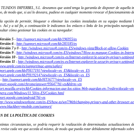
 TEJADOS IMPERBEL, S.L.
deseamos que usted tenga la garantía de disponer de aquella i
po, de modo que, si así lo deseara, pudiese en cualquier momento revocar el funcionamiento de 
e la opción de permitir, bloquear o eliminar las cookies instaladas en su equipo mediante
o. Así y a tal fin, a continuación le indicamos los enlaces o links de los principales navega
ultar cómo gestionar las cookies en su navegador:
 Versión 5
-
http://support.microsoft.com/
kb/196955/es
 Versión 6
-
http://support.microsoft.com/
kb/283185/es
Versión 7 y
8 -
http://windows.microsoft.com/
es-ES/windows-vista/Block-or-
allow-Cookies
 Versión 9
-
http://windows.microsoft.com/
es-ES/windows7/How-to-manage-
Cookies-in-Intern
 Versión 10
-
http://windows.microsoft.com/
es-es/Internet-explorer/ie-
security-privacy-settings
 Versión 11
-
http://windows.microsoft.com/
es-es/Internet-explorer/ie-
security-privacy-settings
/www.apple.com/es/
support/mac-apps/safari/
pport.apple.com/kb/
PH17191?viewlocale=es_ES&
locale=es_ES
pport.apple.com/kb/
PH19214?viewlocale=es_ES&
locale=es_ES
-
http://support.apple.com/kb/
HT1677?viewlocale=es_ES
pport.google.com/
chrome/answer/95647?hl=es&
hlrm=en
ort.mozilla.org/es/
kb/Cookies-informacion-que-
los-sitios-Web-guardan-en-?
redirectlocale=
.opera.com/Windows/
11.50/es-ES/Cookies.html
pport.google.com/
android/?hl=es
ttp://www.windowsphone.com/
es-ES/how-to/wp7/Web/changing-
privacy-and-other-browser-
se
/www.blackberrymobile.
com/support/
ÓN DE LA POLÍTICA DE COOKIES
tintas circunstancias, se podría requerir la realización de determinadas actualizaciones de
revise cada vez que acceda al mismo, de modo que pueda estar debidamente informado sobre