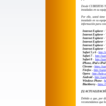
Desde
CUBIERTAS Y
instaladas en su equi
Por ello, usted tien
instalado en su equip
información para cons
Internet Explorer -
Internet Explorer -
Internet Explorer - 
Internet Explorer -
Internet Explorer -
Internet Explorer -
Safari 5 y 6
-
http:/
Safari 7
-
http://su
Safari 8
-
http://su
iPhone, iPad o iPod
Chrome
-
https://su
Firefox
-
http://supp
Opera
-
http://help
Android
-
http://su
Windows Phone
-
h
Blackberry
-
https:/
[5] ACTUALIZACI
Debido a que, por dis
recomendamos que lo 