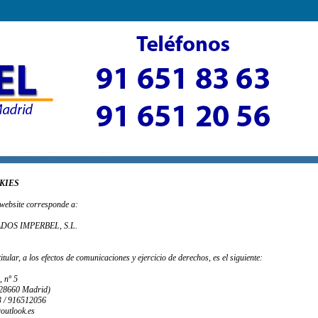
KIES
e website corresponde a:
DOS IMPERBEL, S.L.
titular, a los efectos de comunicaciones y ejercicio de derechos, es el siguiente:
, nº 5
28660 Madrid
)
 / 916512056
outlook.es